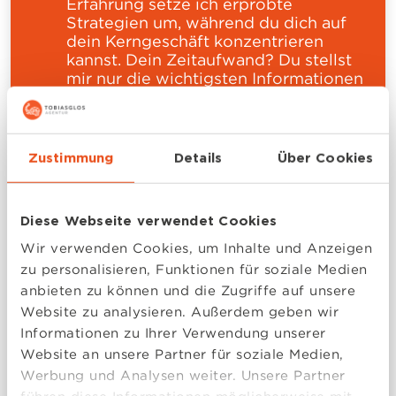
Erfahrung setze ich erprobte
Strategien um, während du dich auf
dein Kerngeschäft konzentrieren
kannst. Dein Zeitaufwand? Du stellst
mir nur die wichtigsten Informationen
bereit – ich kümmere mich um den
Rest.
Zustimmung
Details
Über Cookies
Maximale Sichtbarkeit:
Viele Marketingstrategien brauchen zu
lange oder sind zu komplex. Mit
Diese Webseite verwendet Cookies
meinen maßgeschneiderten Templates
und Schaltplänen beschleunigst du
Wir verwenden Cookies, um Inhalte und Anzeigen
deinen Erfolg. Du erhältst schnelle,
zu personalisieren, Funktionen für soziale Medien
messbare Ergebnisse, stärkst deine
anbieten zu können und die Zugriffe auf unsere
Marktpräsenz und gewinnst sofort
Website zu analysieren. Außerdem geben wir
mehr Aufmerksamkeit.
Informationen zu Ihrer Verwendung unserer
Website an unsere Partner für soziale Medien,
Mehr qualifizierte Leads:
Werbung und Analysen weiter. Unsere Partner
Durch optimierte Landingpages und