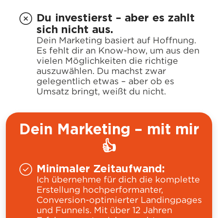
Du investierst – aber es zahlt
sich nicht aus.
Dein Marketing basiert auf Hoffnung.
Es fehlt dir an Know-how, um aus den
vielen Möglichkeiten die richtige
auszuwählen. Du machst zwar
gelegentlich etwas – aber ob es
Umsatz bringt, weißt du nicht.
Dein Marketing – mit mir
👍
Minimaler Zeitaufwand:
Ich übernehme für dich die komplette
Erstellung hochperformanter,
Conversion-optimierter Landingpages
und Funnels. Mit über 12 Jahren