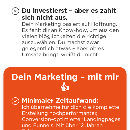
Du investierst – aber es zahlt
sich nicht aus.
Dein Marketing basiert auf Hoffnung.
Es fehlt dir an Know-how, um aus den
vielen Möglichkeiten die richtige
auszuwählen. Du machst zwar
gelegentlich etwas – aber ob es
Umsatz bringt, weißt du nicht.
Dein Marketing – mit mir
👍
Minimaler Zeitaufwand:
Ich übernehme für dich die komplette
Erstellung hochperformanter,
Conversion-optimierter Landingpages
und Funnels. Mit über 12 Jahren