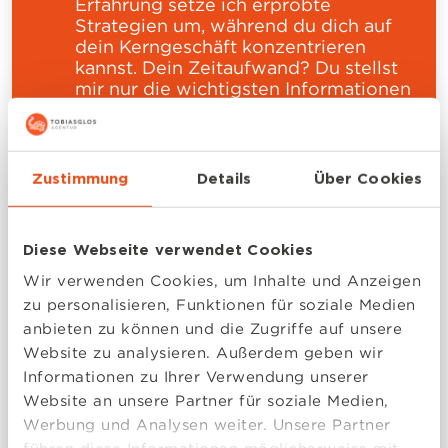
Erfahrung setze ich erprobte
Strategien um, während du dich auf
dein Kerngeschäft konzentrieren
kannst. Dein Zeitaufwand? Du stellst
mir nur die wichtigsten Informationen
bereit – ich kümmere mich um den
Rest.
Zustimmung
Details
Über Cookies
Maximale Sichtbarkeit:
Viele Marketingstrategien brauchen zu
lange oder sind zu komplex. Mit
Diese Webseite verwendet Cookies
meinen maßgeschneiderten Templates
und Schaltplänen beschleunigst du
Wir verwenden Cookies, um Inhalte und Anzeigen
deinen Erfolg. Du erhältst schnelle,
zu personalisieren, Funktionen für soziale Medien
messbare Ergebnisse, stärkst deine
anbieten zu können und die Zugriffe auf unsere
Marktpräsenz und gewinnst sofort
Website zu analysieren. Außerdem geben wir
mehr Aufmerksamkeit.
Informationen zu Ihrer Verwendung unserer
Website an unsere Partner für soziale Medien,
Mehr qualifizierte Leads:
Werbung und Analysen weiter. Unsere Partner
Durch optimierte Landingpages und